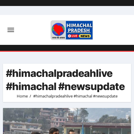
Skip
to
content
#himachalpradeahlive
#himachal #newsupdate
Home
#himachalpradeahlive #himachal #newsupdate