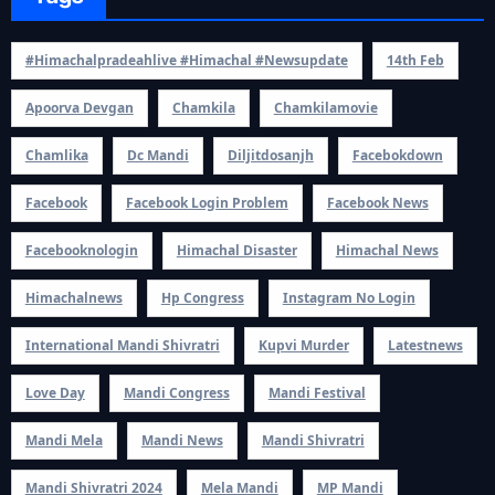
#himachalpradeahlive #himachal #newsupdate
14th Feb
Apoorva Devgan
Chamkila
Chamkilamovie
Chamlika
Dc Mandi
Diljitdosanjh
Facebokdown
Facebook
Facebook Login Problem
Facebook News
Facebooknologin
Himachal Disaster
Himachal News
Himachalnews
Hp Congress
Instagram No Login
International Mandi Shivratri
Kupvi Murder
Latestnews
Love Day
Mandi Congress
Mandi Festival
Mandi Mela
Mandi News
Mandi Shivratri
Mandi Shivratri 2024
Mela Mandi
MP Mandi