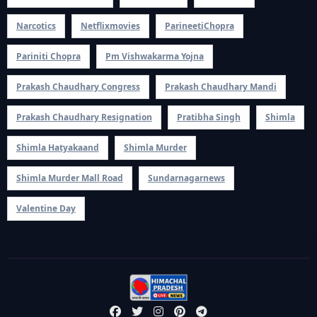
Narcotics
Netflixmovies
ParineetiChopra
Pariniti Chopra
Pm Vishwakarma Yojna
Prakash Chaudhary Congress
Prakash Chaudhary Mandi
Prakash Chaudhary Resignation
Pratibha Singh
Shimla
Shimla Hatyakaand
Shimla Murder
Shimla Murder Mall Road
Sundarnagarnews
Valentine Day