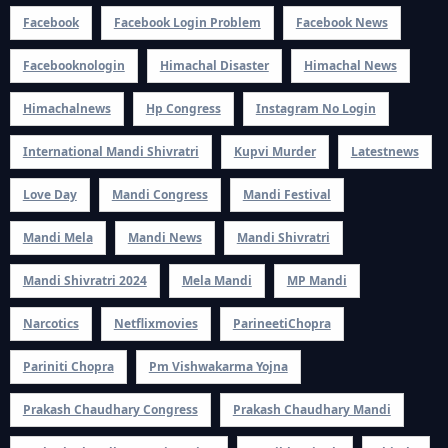
Facebook
Facebook Login Problem
Facebook News
Facebooknologin
Himachal Disaster
Himachal News
Himachalnews
Hp Congress
Instagram No Login
International Mandi Shivratri
Kupvi Murder
Latestnews
Love Day
Mandi Congress
Mandi Festival
Mandi Mela
Mandi News
Mandi Shivratri
Mandi Shivratri 2024
Mela Mandi
MP Mandi
Narcotics
Netflixmovies
ParineetiChopra
Pariniti Chopra
Pm Vishwakarma Yojna
Prakash Chaudhary Congress
Prakash Chaudhary Mandi