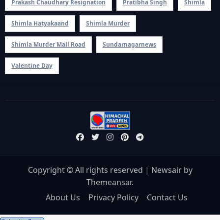
Prakash Chaudhary Resignation
Pratibha Singh
Shimla
Shimla Hatyakaand
Shimla Murder
Shimla Murder Mall Road
Sundarnagarnews
Valentine Day
Copyright © All rights reserved
|
Newsair
by
Themeansar
.
About Us
Privacy Policy
Contact Us