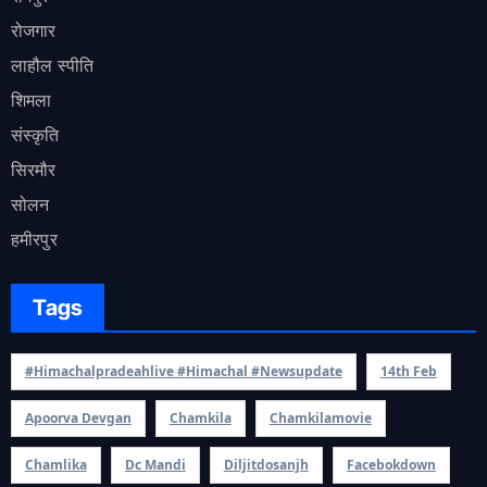
रोजगार
लाहौल स्पीति
शिमला
संस्कृति
सिरमौर
सोलन
हमीरपुर
Tags
#himachalpradeahlive #himachal #newsupdate
14th Feb
Apoorva Devgan
Chamkila
Chamkilamovie
Chamlika
Dc Mandi
Diljitdosanjh
Facebokdown