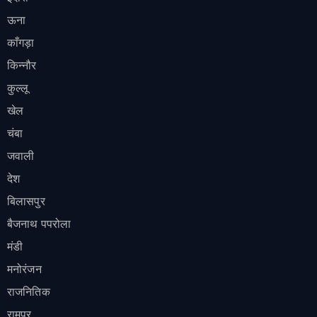
ऊना
काँगड़ा
किन्नौर
कुल्लू
खेल
चंबा
जवाली
देश
बिलासपुर
बैजनाथ पपरोला
मंडी
मनोरंजन
राजनितिक
रामपुर