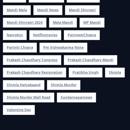
Mandi Mela
Mandi News
Mandi Shivratri
Mandi Shivratri 2024
Mela Mandi
MP Mandi
Narcotics
Netflixmovies
ParineetiChopra
Pariniti Chopra
Pm Vishwakarma Yojna
Prakash Chaudhary Congress
Prakash Chaudhary Mandi
Prakash Chaudhary Resignation
Pratibha Singh
Shimla
Shimla Hatyakaand
Shimla Murder
Shimla Murder Mall Road
Sundarnagarnews
Valentine Day