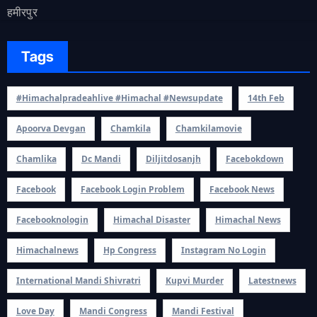
हमीरपुर
Tags
#himachalpradeahlive #himachal #newsupdate
14th Feb
Apoorva Devgan
Chamkila
Chamkilamovie
Chamlika
Dc Mandi
Diljitdosanjh
Facebokdown
Facebook
Facebook Login Problem
Facebook News
Facebooknologin
Himachal Disaster
Himachal News
Himachalnews
Hp Congress
Instagram No Login
International Mandi Shivratri
Kupvi Murder
Latestnews
Love Day
Mandi Congress
Mandi Festival