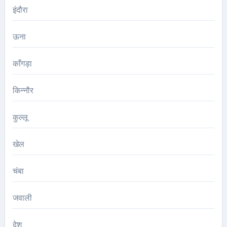
इंदौरा
ऊना
काँगड़ा
किन्नौर
कुल्लू
खेल
चंबा
जवाली
देश