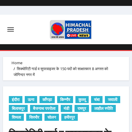
Skip
to
content
Home
सिक्योरिटी गार्ड व सुपरवाइजर के 150 पदों को साक्षात्कार 8 अगस्त को
जोगिन्दर नगर में
इंदौरा
ऊना
काँगड़ा
किन्नौर
कुल्लू
चंबा
जवाली
बिलासपुर
बैजनाथ पपरोला
मंडी
रामपुर
लाहौल स्पीति
शिमला
सिरमौर
सोलन
हमीरपुर